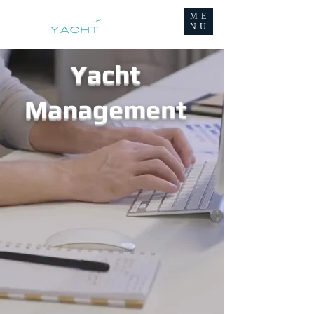
ME
NU
Yacht
Management