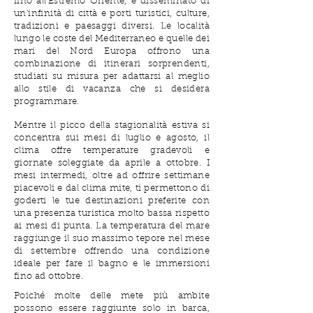
fino all'Estremo Oriente, è disseminato di
un'infinità di città e porti turistici, culture,
tradizioni e paesaggi diversi. Le località
lungo le coste del Mediterraneo e quelle dei
mari del Nord Europa offrono una
combinazione di itinerari sorprendenti,
studiati su misura per adattarsi al meglio
allo stile di vacanza che si desidera
programmare.
Mentre il picco della stagionalità estiva si
concentra sui mesi di luglio e agosto, il
clima offre temperature gradevoli e
giornate soleggiate da aprile a ottobre. I
mesi intermedi, oltre ad offrire settimane
piacevoli e dal clima mite, ti permettono di
goderti le tue destinazioni preferite con
una presenza turistica molto bassa rispetto
ai mesi di punta. La temperatura del mare
raggiunge il suo massimo tepore nel mese
di settembre offrendo una condizione
ideale per fare il bagno e le immersioni
fino ad ottobre.
Poiché molte delle mete più ambite
possono essere raggiunte solo in barca,