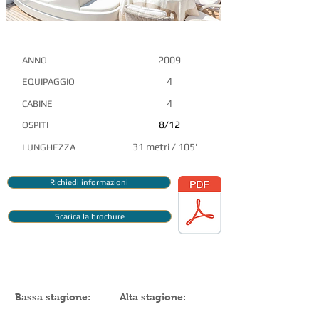
CARATTERISTICHE PRINCIPALI
2009
ANNO
4
EQUIPAGGIO
4
CABINE
8/12
OSPITI
31 metri / 105'
LUNGHEZZA
Richiedi informazioni
Scarica la brochure
TARIFFE SETTIMANALI
Bassa stagione:
Alta stagione: