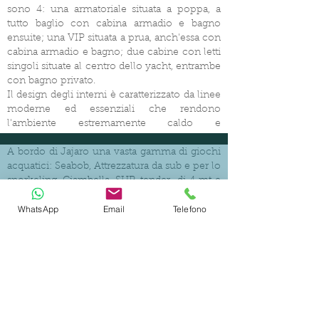
sono 4: una armatoriale situata a poppa, a
tutto baglio con cabina armadio e bagno
ensuite; una VIP situata a prua, anch'essa con
cabina armadio e bagno; due cabine con letti
singoli situate al centro dello yacht, entrambe
con bagno privato.
Il design degli interni è caratterizzato da linee
moderne ed essenziali che rendono
l'ambiente estremamente caldo e
confortevole.
A bordo di Jajaro una vasta gamma di giochi
acquatici: Seabob, Attrezzatura da sub e per lo
snorkeling, Ciambella, SUP, tender di 4 mt e
Sci nautico.
WhatsApp
Email
Telefono
Il Comandante e il suo equipaggio di quattro
persone, sono molto attenti e professionali, e
hanno una lunga esperienza nel charter. Lo
CERTIFIED SHIP BROKER
Chef, vi guiderà alla scoperta dei sapori della
Sardegna e dei piatti italiani più apprezzati.
MEMBER OF