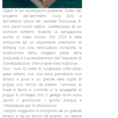
Jajarò è un motoryacht planante, frutto del
progetto dell'architetto Luca Dini e
dell'attento lavoro del cantiere Tecnomar. E'
uno yacht molto stabile, caratterizzato da un
comfort estremo durante la navigazione
anche in mare mosso. Nel 2013 è stata
sottoposta ad un importante intervento di
refitting con una verniciatura completa, la
sostituzione della maggior parte della
moquette e il potenziamento dell'impianto di
climatizzazione, oltre a tante altre migliorie.
Con i suoi 31 metri di lunghezza, offre ampi
spazi esterni, con una zona prendisole con
divano a prua e un grande area ospiti di
poppa con tavolo da pranzo. L'accesso al
mare è facile e comodo e la spiaggetta di
poppa è collegata con il garage dove sono
riposti il gommone, i giochi d'acqua e
l'attrezzatura per le immersioni.
L'ampio soggiorno è composto da un grande
divano e da un tavolo da pranzo. Le cabine