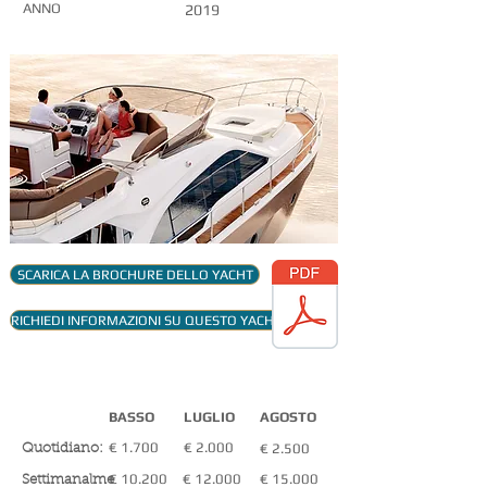
ANNO
2019
SCARICA LA BROCHURE DELLO YACHT
RICHIEDI INFORMAZIONI SU QUESTO YACHT
TARIFFE CHARTER
(inc.
I.V.A)
BASSO
LUGLIO
AGOSTO
€ 1.700
€ 2.000
€ 2.500
Quotidiano:
€ 10.200
€ 12.000
€ 15.000
Settimanalme