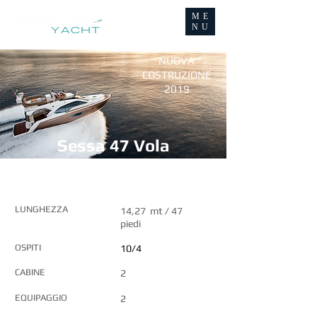
ME
NU
NUOVA
COSTRUZIONE
2019
Sessa 47 Vola
CARATTERISTICHE PRINCIPALI
LUNGHEZZA
14,27 mt / 47
piedi
OSPITI
10/4
CABINE
2
EQUIPAGGIO
2