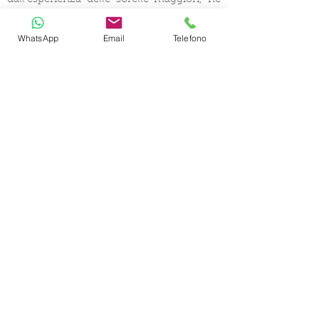
fanno uno scafo di grande sicurezza.
WhatsApp
Email
Telefono
CERTIFIED SHIP BROKER
MEMBER OF
CHARTER
SELEZIONE YACHT
DESTINAZIONI
INFORMAZIONI SUL NOLEGGIO YACHT
CONSIGILI COME NOLEGGIARE