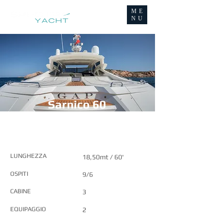
ME
NU
Sarnico 60
CARATTERISTICHE PRINCIPALI
LUNGHEZZA
18,50mt / 60'
OSPITI
9/6
CABINE
3
EQUIPAGGIO
2