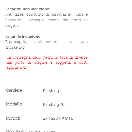
Le tariffe
non includono:
IVA, tasse, consumo di carburante,
cibo e
bevande,
ormeggi diversi dal porto di
origine.
Le tariffe includono:
Equipaggio, assicurazioni, attrezzatura
snorkeling.
La consegna dello yacht in località diverse
dal porto di origine è soggetta a costi
aggiuntivi.
SPECIFICHE DELLO YACHT
Pershing
Cantiere:
Pershing 70
Modello:
2x 1650 HP MTU
Motori:
Velocità di crociera: