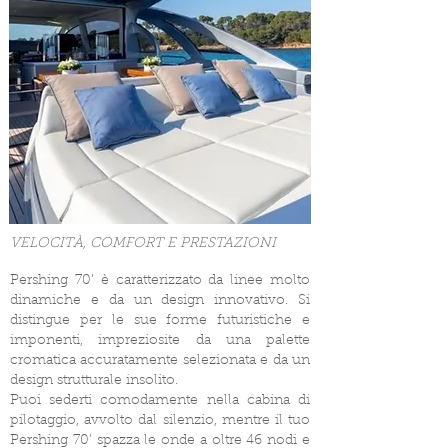
VELOCITÀ, COMFORT E PRESTAZIONI
Pershing 70’ è caratterizzato da linee molto
dinamiche e da un design innovativo. Si
distingue per le sue forme futuristiche e
imponenti, impreziosite da una palette
cromatica accuratamente selezionata e da un
design strutturale insolito.
Puoi sederti comodamente nella cabina di
pilotaggio, avvolto dal silenzio, mentre il tuo
Pershing 70’ spazza le onde a oltre 46 nodi e