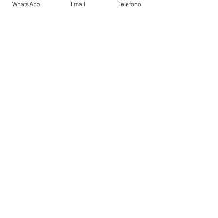
WhatsApp
Email
Telefono
CHARTER
SELEZIONE YACHT
DESTINAZIONI
INFORMAZIONI SUL NOLEGGIO YACHT
CONSIGILI COME NOLEGGIARE
POPULAR DESTINATIONS
SARDEGNA
CORSICA
PORTO
FINO
COSTIERA AMALFITANA
MANAGEMENT
YACHT CHARTER