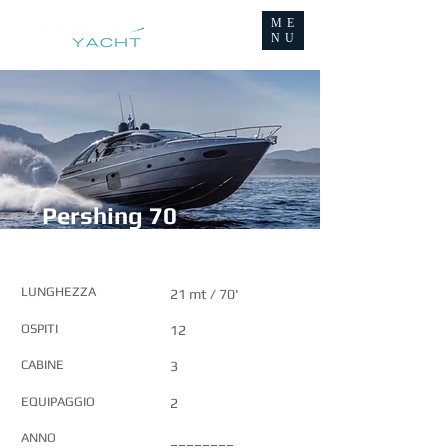
ME
NU
Pershing 70
CARATTERISTICHE PRINCIPALI
LUNGHEZZA
21 mt / 70'
OSPITI
12
CABINE
3
EQUIPAGGIO
2
ANNO
________