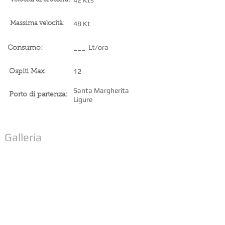
42 Kts
48 Kt
Massima velocità:
___ Lt/ora
Consumo:
12
Ospiti Max
Santa Margherita
Porto di partenza:
Ligure
Galleria