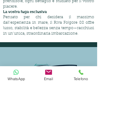
prendisole, ogni dettaglio è studiato per il vostro
piacere.
La vostra fuga esclusiva
Pensato per chi desidera il massimo
dall’esperienza in mare, il Riva Folgore 88 offre
lusso, stabilità e bellezza senza tempo—racchiusi
in un’unica, straordinaria imbarcazione.
WhatsApp
Email
Telefono
CERTIFIED SHIP BROKER
MEMBER OF
CHARTER
SELEZIONE YACHT