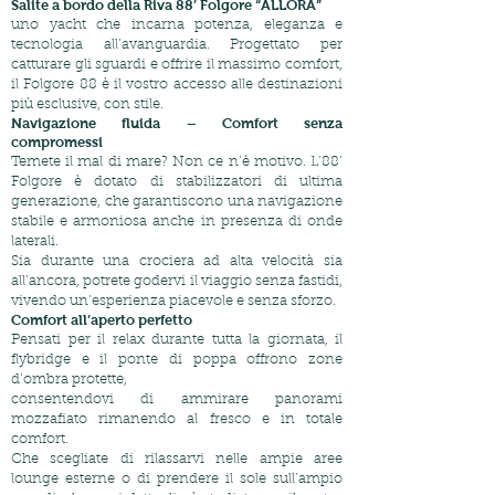
Salite a bordo della Riva 88’ Folgore “ALLORA”
uno yacht che incarna potenza, eleganza e
tecnologia all’avanguardia. Progettato per
catturare gli sguardi e offrire il massimo comfort,
il Folgore 88 è il vostro accesso alle destinazioni
più esclusive, con stile.
Navigazione fluida – Comfort senza
compromessi
Temete il mal di mare? Non ce n’è motivo. L’88’
Folgore è dotato di stabilizzatori di ultima
generazione, che garantiscono una navigazione
stabile e armoniosa anche in presenza di onde
laterali.
Sia durante una crociera ad alta velocità sia
all’ancora, potrete godervi il viaggio senza fastidi,
vivendo un’esperienza piacevole e senza sforzo.
Comfort all’aperto perfetto
Pensati per il relax durante tutta la giornata, il
flybridge e il ponte di poppa offrono zone
d’ombra protette,
consentendovi di ammirare panorami
mozzafiato rimanendo al fresco e in totale
comfort.
Che scegliate di rilassarvi nelle ampie aree
lounge esterne o di prendere il sole sull’ampio