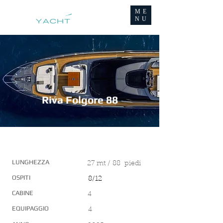
ME
NU
Riva Folgore 88
CARATTERISTICHE PRINCIPALI
LUNGHEZZA
27 mt / 88 piedi
OSPITI
8/12
CABINE
4
EQUIPAGGIO
4