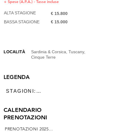
+ Spese (A.P.A.) - Tasse incluse
ALTA STAGIONE
€ 15.800
BASSA STAGIONE
€ 15.000​
LOCALITÀ
Sardinia & Corsica, Tuscany,
Cinque Terre
LEGENDA
STAGIONI:

ALTA STAGIONE:

CALENDARIO
Luglio e agosto

PRENOTAZIONI
BASSA STAGIONE:

PRENOTAZIONI 2025

Maggio, Giugno, Settembre e 