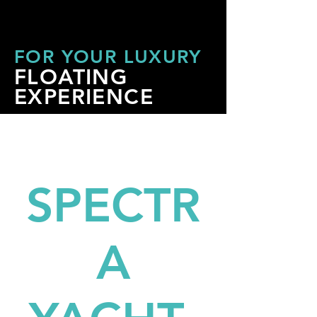
THE IDEAL YACHT
THE IDEAL YACHT
FOR YOUR LUXURY
FLOATING
EXPERIENCE
WELCOME
TO
SPECTR
A