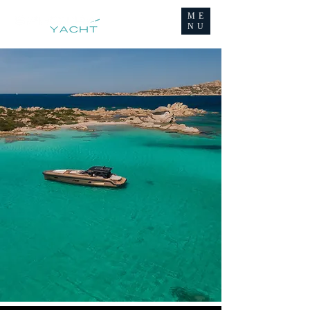
ME
NU