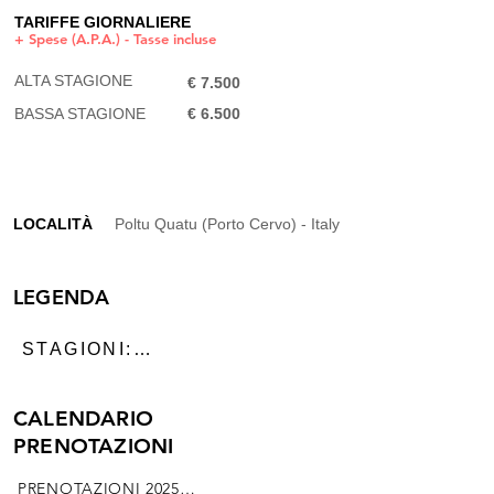
TARIFFE GIORNALIERE
+ Spese (A.P.A.) - Tasse incluse
ALTA STAGIONE
€ 7.500
BASSA STAGIONE
€ 6.500​
LOCALITÀ
Poltu Quatu (Porto Cervo) - Italy
LEGENDA
STAGIONI:

ALTA STAGIONE:

CALENDARIO
Luglio e agosto

PRENOTAZIONI
BASSA STAGIONE:

PRENOTAZIONI 2025
