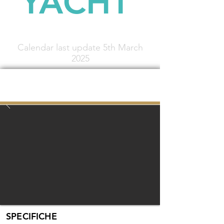
YACHT
SPECTRA YACHT CHARTER FLEET
Calendar last update 5th March
2025
CUSTOMLINE
28 MT / 92 Ft
NAVETTA 28
SPECIFICHE