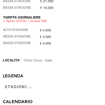
MEDIA STAGIONE
€ 21.000​
BASSA STAGIONE​
€ 18.000
TARIFFE GIORNALIERE
+ Spese (A.P.A.) - inclusa IVA
ALTA STAGIONE
€ 4.500
MEDIA STAGIONE
€ 3.500​
BASSA STAGIONE​
€ 3.000
LOCALITA'
Porto Cervo - Italia
LEGENDA
STAGIONI:

ALTA STAGIONE:

CALENDARIO
dal 16 Luglio al 31 Agosto
