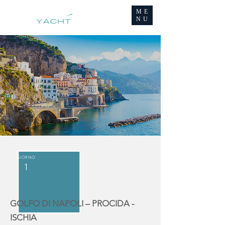
ME
NU
GIORNO
1
GOLFO DI NAPOLI – PROCIDA -
ISCHIA