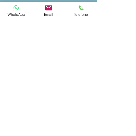
Inviaci una Richiesta
WhatsApp
Email
Telefono
info@sp
ectrayacht.com
+39 392 228 0404
Via Aga Khan n. 25
Porto Cervo – Italia
Spectra Yacht